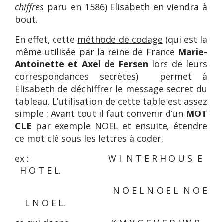
chiffres
paru en 1586) Elisabeth en viendra à
bout.
En effet, cette
méthode de codage
(qui est la
même utilisée par la reine de France
Marie-
Antoinette et Axel de Fersen
lors de leurs
correspondances secrètes) permet à
Elisabeth de déchiffrer le message secret du
tableau. L’utilisation de cette table est assez
simple : Avant tout il faut convenir d’un
MOT
CLE
par exemple NOEL et ensuite, étendre
ce mot clé sous les lettres à coder.
ex : W I
N T E R H O U S
E
H O T E L.
N O E L N O E L
N O E
L N O E L.