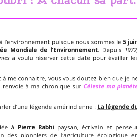
libri : A chacun sa part.
se à l’environnement puisque nous sommes le
5 jui
née Mondiale de l’Environnement
. Depuis
1972
nies
a voulu réserver cette date pour éveiller le
 me connaitre, vous vous doutez bien que je n
us renvoie à ma chronique sur
Céleste ma planèt
 parler d’une légende amérindienne :
La légende d
liée à
Pierre Rabhi
paysan, écrivain et penseu
’un des pionniers de l’agriculture écologique e