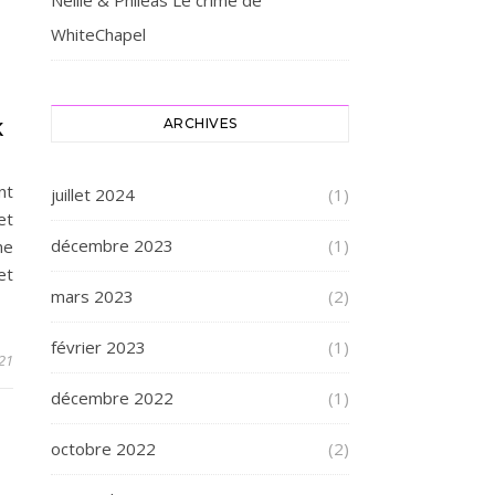
Nellie & Philéas Le crime de
WhiteChapel
ARCHIVES
K
nt
juillet 2024
(1)
et
décembre 2023
(1)
ne
et
mars 2023
(2)
février 2023
(1)
021
décembre 2022
(1)
octobre 2022
(2)