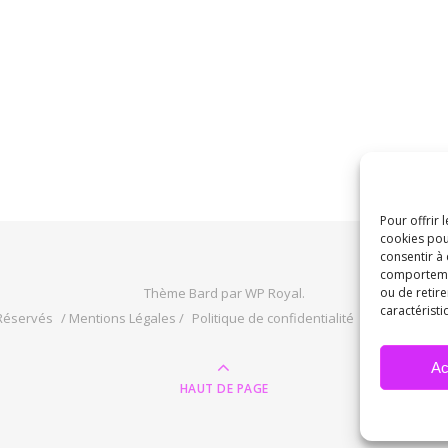
Pour offrir 
cookies pou
consentir à
comportement
Thème Bard par
WP Royal
.
ou de retire
caractéristi
 Réservés
/ Mentions Légales /
Politique de confidentialité
/ Conditions 
Ac
HAUT DE PAGE