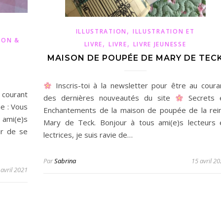
,
ILLUSTRATION
ILLUSTRATION ET
ION &
,
,
LIVRE
LIVRE
LIVRE JEUNESSE
MAISON DE POUPÉE DE MARY DE TEC
Inscris-toi à la newsletter pour être au coura
 courant
des dernières nouveautés du site
Secrets 
e : Vous
Enchantements de la maison de poupée de la rei
 ami(e)s
Mary de Teck. Bonjour à tous ami(e)s lecteurs 
sir de se
lectrices, je suis ravie de…
Par
Sabrina
15 avril 2
 avril 2021