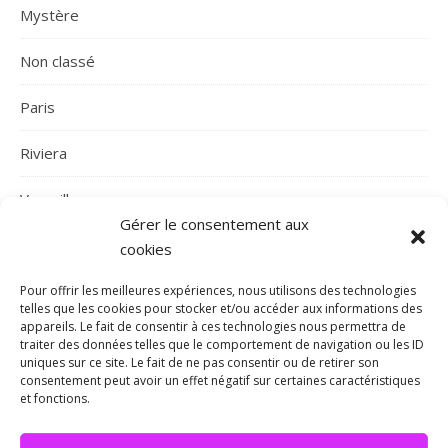
Mystère
Non classé
Paris
Riviera
Versailles
Gérer le consentement aux
cookies
Pour offrir les meilleures expériences, nous utilisons des technologies
telles que les cookies pour stocker et/ou accéder aux informations des
appareils. Le fait de consentir à ces technologies nous permettra de
traiter des données telles que le comportement de navigation ou les ID
uniques sur ce site. Le fait de ne pas consentir ou de retirer son
consentement peut avoir un effet négatif sur certaines caractéristiques
Thème Bard par
WP Royal
.
et fonctions.
©Ella ou la magie des livres / Tous Droits Réservés
/ Mentions Légales /
Politique de confidentialité