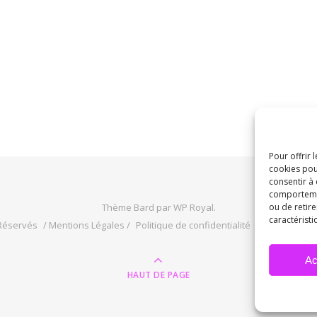
Pour offrir 
cookies pou
consentir à
comportement
Thème Bard par
WP Royal
.
ou de retire
caractéristi
 Réservés
/ Mentions Légales /
Politique de confidentialité
/ Conditions 
Ac
HAUT DE PAGE