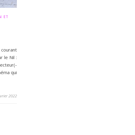
N ET
 courant
 le Nil :
ecteur(-
inéma qui
évrier 2022